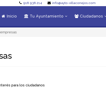
918 938 214
info@ayto-villaconejos.com
Inicio
Tu Ayuntamiento
Ciudadanos
e empresas
sas
nterés para los ciudadanos