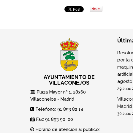
Últim
Resoluc
por la 
maquina
artifici
AYUNTAMIENTO DE
agosto
VILLACONEJOS
29 Julio
Plaza Mayor nº 1. 28360
Villaconejos - Madrid
Villaco
Madrid 
Teléfono: 91 893 82 14
30 Julio
Fax: 91 893 90 00
Horario de atención al público: